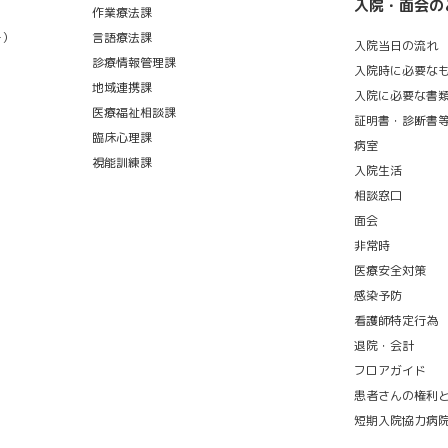
入院・面会の
作業療法課
ー）
言語療法課
入院当日の流れ
診療情報管理課
入院時に必要な
地域連携課
入院に必要な書
医療福祉相談課
証明書・診断書
臨床心理課
病室
視能訓練課
入院生活
相談窓口
面会
非常時
医療安全対策
感染予防
看護師特定行為
退院・会計
フロアガイド
患者さんの権利
短期入院協力病