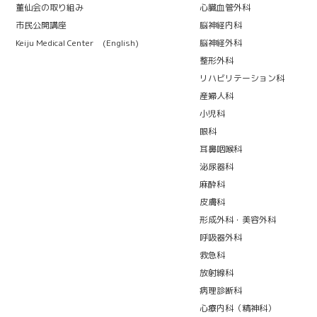
董仙会の取り組み
心臓血管外科
市民公開講座
脳神経内科
Keiju Medical Center (English)
脳神経外科
整形外科
リハビリテーション科
産婦人科
小児科
眼科
耳鼻咽喉科
泌尿器科
麻酔科
皮膚科
形成外科・美容外科
呼吸器外科
救急科
放射線科
病理診断科
心療内科（精神科）