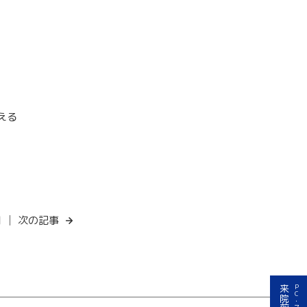
える
日 │
次の記事