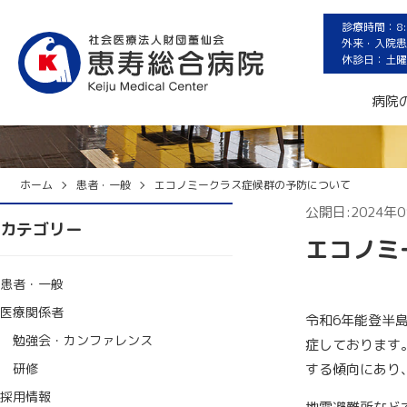
診療時間：8:3
外来・入院患者
休診日：土曜
お知らせ
病院
ホーム
患者・一般
エコノミークラス症候群の予防について
公開日:2024年0
カテゴリー
エコノミ
患者・一般
医療関係者
令和6年能登半
勉強会・カンファレンス
症しております
研修
する傾向にあり
採用情報