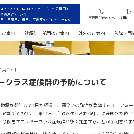
0〜12:30、14:00〜17:15（月〜金曜日）
専用Wi-Fiあり
医療関係者の方へ
採用につ
日、日曜日、祝日、年末年始（12/29〜1/3）
のご案内
診療科・部門のご案内
外来のご案内
入院・面
1月06日
ークラス症候群の予防について
島地震が発生して4日が経過し、震災での発症が急増するエコノミー
。避難所での生活・車中泊・自宅で過ごされる中、現在断水が続い
、今後もエコノミークラス症候群が多く発生することが予測されま