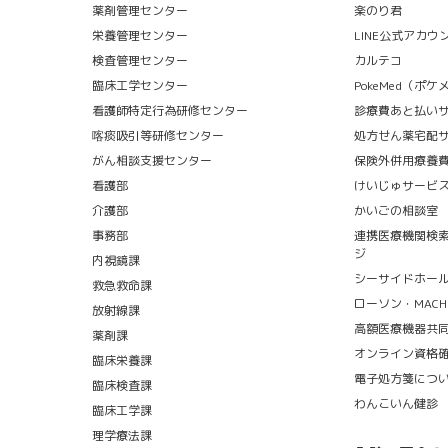
薬剤管理センター
楽のり君
栄養管理センター
LINE公式アカウ
検査管理センター
カルテコ
臨床工学センター
PokeMed（ポ
看護師特定行為研修センター
診療費あと払い
喀痰吸引等研修センター
処方せん薬宅配
がん相談支援センター
保険外併用療養
看護部
けいじゅサービ
介護部
かいごの相談室
事務部
連携医療機関検
ジ
内視鏡課
シーサイドホー
救急救命課
ローソン・MACHI 
放射線課
高額医療機器共
薬剤課
オンライン資格
臨床栄養課
電子処方箋につ
臨床検査課
わんこいん健診
臨床工学課
理学療法課