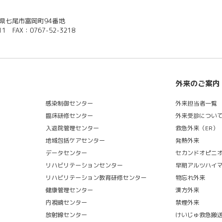
石川県七尾市富岡町94番地
11 FAX：0767-52-3218
外来のご案内
感染制御センター
外来担当者一覧
臨床研修センター
外来受診につい
入退院管理センター
救急外来（ER）
地域包括ケアセンター
発熱外来
データセンター
セカンドオピニ
リハビリテーションセンター
早期アルツハイ
リハビリテーション教育研修センター
物忘れ外来
健康管理センター
漢方外来
内視鏡センター
禁煙外来
放射線センター
けいじゅ救急搬