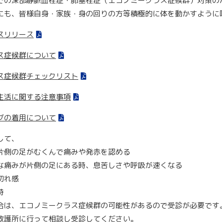
での深部静脈血栓症・肺塞栓症（エコノミークラス症候群）対策の
にも、皆様自身・家族・身の回りの方等積極的に体を動かすように
スリリース
ス症候群について
ス症候群チェックリスト
生活に関する注意事項
グの着用について
して、
片側の足がむくんで痛みや発赤を認める
な痛みが片側の足にある時、息苦しさや呼吸が速くなる
切れ感
時
合は、エコノミークラス症候群の可能性があるので受診が必要です
救護所に行って相談し受診してください。