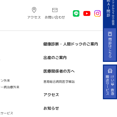
来院前AI問診
PC・スマホから５分で回答
アクセス
お問い合わせ
問診はこちら
健康診断・人間ドックのご案内
出産のご案内
て
医療関係者の方へ
ス
け
い
じ
ゅ
救
急
搬
送
サ
ー
ビ
オン外来
恵寿総合病院医学雑誌
マー病治療外来
アクセス
お知らせ
送サービス