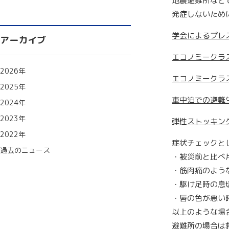
地震避難所など
発症しないため
学会によるプレ
アーカイブ
エコノミークラ
2026年
エコノミークラ
2025年
車中泊での避難
2024年
2023年
弾性ストッキン
2022年
症状チェックと
過去のニュース
・被災前と比べ
・筋肉痛のよう
・駆け足時の息
・唇の色が悪い
以上のような場
避難所の場合は