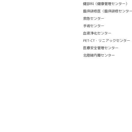
健診科（健康管理センター）
臨床研修医（臨床研修センタ
救急センター
手術センター
血液浄化センター
PET-CT・リニアックセンター
医療安全管理センター
北陸緑内障センター