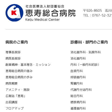
〒926-8605 
TEL：0767-52-32
病院のご案内
診療科・部門のご案内
理事長挨拶
消化器外科・乳腺外科
病院長挨拶
消化器内科
創業精神・基本理念・ミッション
内科（一般内科初診）
恵寿総合病院の強み
血液内科
恵寿総合病院の歩み
呼吸器内科
病院概要
腎臓内科
アメニティ・施設
代謝内分泌内科
広報誌「恵寿」
総合内科
出前講座
膠原病内科
フロアマップ
循環器内科