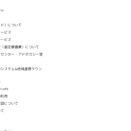
ント
ケメド）について
サービス
サービス
費（選定療養費）について
スセンター・アドボカシー室
索システム&地域連携ラウン
ル
cafe
同利用
確認について
いて