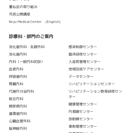
董仙会の取り組み
市民公開講座
Keiju Medical Center (English)
診療科・部門のご案内
消化器外科・乳腺外科
感染制御センター
消化器内科
臨床研修センター
内科（一般内科初診）
入退院管理センター
血液内科
地域包括ケアセンター
呼吸器内科
データセンター
腎臓内科
リハビリテーションセンター
代謝内分泌内科
リハビリテーション教育研修セン
ター
総合内科
健康管理センター
膠原病内科
内視鏡センター
循環器内科
放射線センター
心臓血管外科
薬剤管理センター
脳神経内科