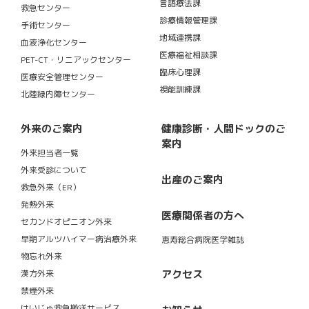
言語療法課
救急センター
診療情報管理課
手術センター
地域連携課
血液浄化センター
医療福祉相談課
PET-CT・リニアックセンター
臨床心理課
医療安全管理センター
視能訓練課
北陸緑内障センター
外来のご案内
健康診断・人間ドックのご
案内
外来担当者一覧
外来受診について
出産のご案内
救急外来（ER）
発熱外来
医療関係者の方へ
セカンドオピニオン外来
早期アルツハイマー病治療外来
恵寿総合病院医学雑誌
物忘れ外来
アクセス
漢方外来
禁煙外来
けいじゅ救急搬送サービス