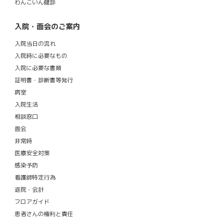
わんこいん健診
入院・面会のご案内
入院当日の流れ
入院時に必要なもの
入院に必要な書類
証明書・診断書等発行
病室
入院生活
相談窓口
面会
非常時
医療安全対策
感染予防
看護師特定行為
退院・会計
フロアガイド
患者さんの権利と責任