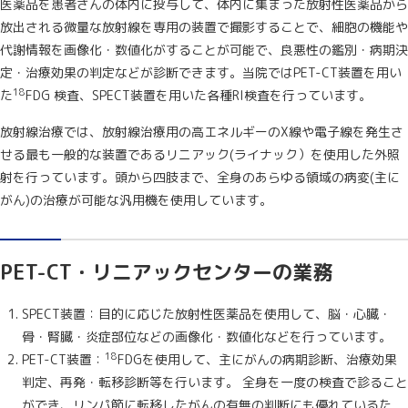
医薬品を患者さんの体内に投与して、体内に集まった放射性医薬品から
放出される微量な放射線を専用の装置で撮影することで、細胞の機能や
代謝情報を画像化・数値化がすることが可能で、良悪性の鑑別・病期決
定・治療効果の判定などが診断できます。当院ではPET-CT装置を用い
18
た
FDG 検査、SPECT装置を用いた各種RI検査を行っています。
放射線治療では、放射線治療用の高エネルギーのX線や電子線を発生さ
せる最も一般的な装置であるリニアック(ライナック）を使用した外照
射を行っています。頭から四肢まで、全身のあらゆる領域の病変(主に
がん)の治療が可能な汎用機を使用しています。
PET-CT・リニアックセンターの業務
SPECT装置：目的に応じた放射性医薬品を使用して、脳・心臓・
骨・腎臓・炎症部位などの画像化・数値化などを行っています。
18
PET-CT装置：
FDGを使用して、主にがんの病期診断、治療効果
判定、再発・転移診断等を行います。 全身を一度の検査で診ること
ができ、リンパ節に転移したがんの有無の判断にも優れているた