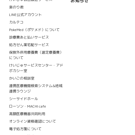
お知らせ
楽のり君
LINE公式アカウント
カルテコ
PokeMed（ポケメド）について
診療費あと払いサービス
処方せん薬宅配サービス
保険外併用療養費（選定療養費）
について
けいじゅサービスセンター・アド
ボカシー室
かいごの相談室
連携医療機関検索システム&地域
連携ラウンジ
シーサイドホール
ローソン・MACHI cafe
高額医療機器共同利用
オンライン資格確認について
電子処方箋について