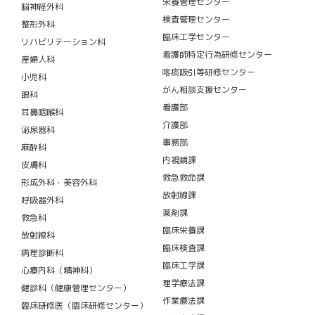
栄養管理センター
脳神経外科
検査管理センター
整形外科
臨床工学センター
リハビリテーション科
看護師特定行為研修センター
産婦人科
喀痰吸引等研修センター
小児科
がん相談支援センター
眼科
看護部
耳鼻咽喉科
介護部
泌尿器科
事務部
麻酔科
内視鏡課
皮膚科
救急救命課
形成外科・美容外科
放射線課
呼吸器外科
薬剤課
救急科
臨床栄養課
放射線科
臨床検査課
病理診断科
臨床工学課
心療内科（精神科）
理学療法課
健診科（健康管理センター）
作業療法課
臨床研修医（臨床研修センター）