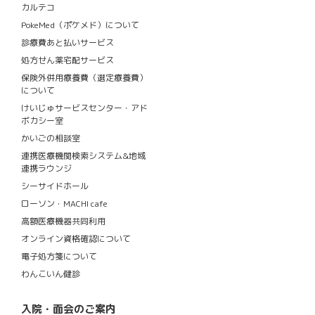
カルテコ
PokeMed（ポケメド）について
診療費あと払いサービス
処方せん薬宅配サービス
保険外併用療養費（選定療養費）
について
けいじゅサービスセンター・アド
ボカシー室
かいごの相談室
連携医療機関検索システム&地域
連携ラウンジ
シーサイドホール
ローソン・MACHI cafe
高額医療機器共同利用
オンライン資格確認について
電子処方箋について
わんこいん健診
入院・面会のご案内