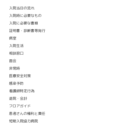
入院当日の流れ
入院時に必要なもの
入院に必要な書類
証明書・診断書等発行
病室
入院生活
相談窓口
面会
非常時
医療安全対策
感染予防
看護師特定行為
退院・会計
フロアガイド
患者さんの権利と責任
短期入院協力病院