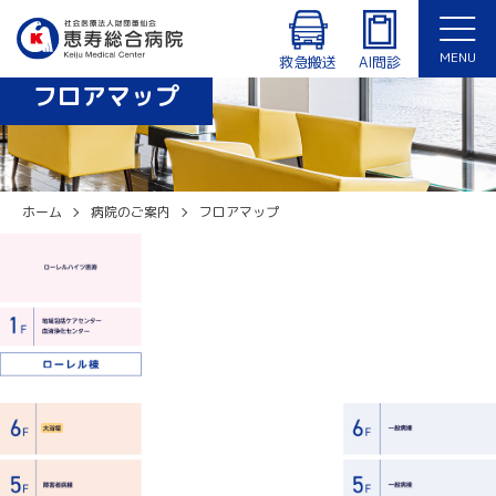
診療時間：8:30〜12:30、14:00〜17:15（月〜金曜日）
外来・入院患者専用Wi-Fiあり
MENU
休診日：土曜日、日曜日、祝日、年末年始（12/29〜1/3）
救急搬送
AI問診
フロアマップ
English
ホーム
病院のご案内
フロアマップ