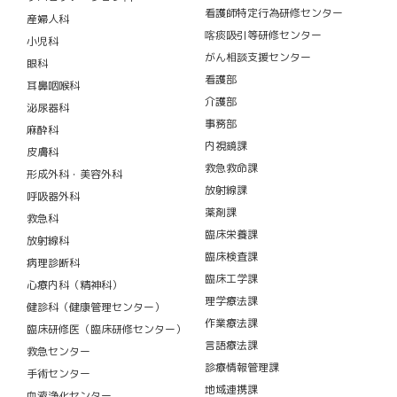
看護師特定行為研修センター
産婦人科
喀痰吸引等研修センター
小児科
がん相談支援センター
眼科
看護部
耳鼻咽喉科
介護部
泌尿器科
事務部
麻酔科
内視鏡課
皮膚科
救急救命課
形成外科・美容外科
放射線課
呼吸器外科
薬剤課
救急科
臨床栄養課
放射線科
臨床検査課
病理診断科
臨床工学課
心療内科（精神科）
理学療法課
健診科（健康管理センター）
作業療法課
臨床研修医（臨床研修センター）
言語療法課
救急センター
診療情報管理課
手術センター
地域連携課
血液浄化センター