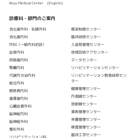
Keiju Medical Center (English)
診療科・部門のご案内
消化器外科・乳腺外科
感染制御センター
消化器内科
臨床研修センター
内科（一般内科初診）
入退院管理センター
血液内科
地域包括ケアセンター
呼吸器内科
データセンター
腎臓内科
リハビリテーションセンター
代謝内分泌内科
リハビリテーション教育研修セン
ター
総合内科
健康管理センター
膠原病内科
内視鏡センター
循環器内科
放射線センター
心臓血管外科
薬剤管理センター
脳神経内科
栄養管理センター
脳神経外科
検査管理センター
整形外科
臨床工学センター
リハビリテーション科