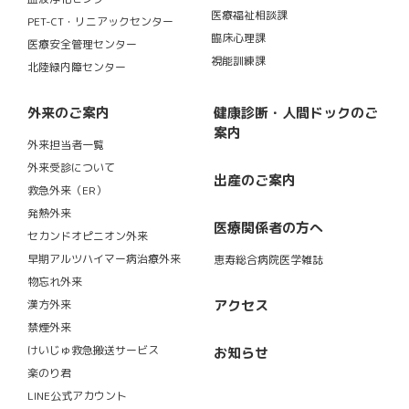
医療福祉相談課
PET-CT・リニアックセンター
臨床心理課
医療安全管理センター
視能訓練課
北陸緑内障センター
外来のご案内
健康診断・人間ドックのご
案内
外来担当者一覧
外来受診について
出産のご案内
救急外来（ER）
発熱外来
医療関係者の方へ
セカンドオピニオン外来
早期アルツハイマー病治療外来
恵寿総合病院医学雑誌
物忘れ外来
アクセス
漢方外来
禁煙外来
けいじゅ救急搬送サービス
お知らせ
楽のり君
LINE公式アカウント