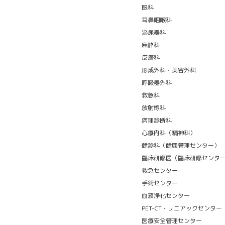
眼科
耳鼻咽喉科
泌尿器科
麻酔科
皮膚科
形成外科・美容外科
呼吸器外科
救急科
放射線科
病理診断科
心療内科（精神科）
健診科（健康管理センター）
臨床研修医（臨床研修センタ
救急センター
手術センター
血液浄化センター
PET-CT・リニアックセンター
医療安全管理センター