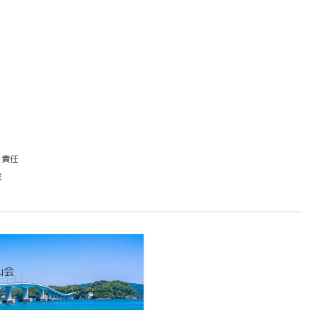
と責任
院
仙会