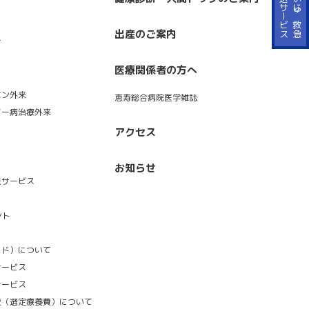
ス
け
い
じ
ゅ
救
急
搬
送
サ
ー
ビ
出産のご案内
て
医療関係者の方へ
オン外来
恵寿総合病院医学雑誌
マー病治療外来
アクセス
お知らせ
送サービス
ント
ケメド）について
サービス
サービス
費（選定療養費）について