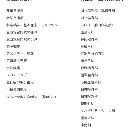
理事長挨拶
消化器外科・乳腺外科
病院長挨拶
消化器内科
創業精神・基本理念・ミッション
内科（一般内科初診）
恵寿総合病院の強み
血液内科
恵寿総合病院の歩み
呼吸器内科
病院概要
腎臓内科
アメニティ・施設
代謝内分泌内科
広報誌「恵寿」
総合内科
出前講座
膠原病内科
フロアマップ
循環器内科
董仙会の取り組み
心臓血管外科
市民公開講座
脳神経内科
Keiju Medical Center (English)
脳神経外科
整形外科
リハビリテーション科
産婦人科
小児科