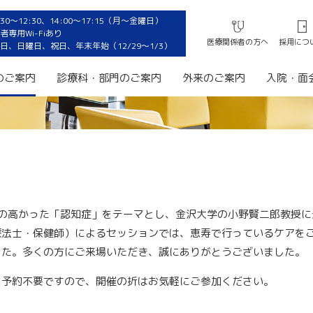
0〜12:30、14:00〜17:15（月〜金曜日）
専用Wi-Fiあり
医療関係者の方へ
採用につ
日、日曜日、祝日、年末年始（12/29〜1/3）
のご案内
診療科・部門のご案内
外来のご案内
入院・面
の高かった「認知症」をテーマとし、金沢大学の小野賢二郎教授に
療法士・保健師）によるセッションでは、恵寿で行っているケアを
した。多くの方にご来場いただき、誠にありがとうございました。
、予約不要ですので、開催の折はお気軽にご参加ください。