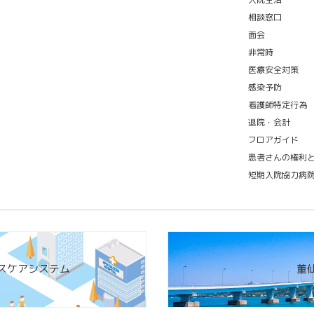
相談窓口
面会
非常時
医療安全対策
感染予防
看護師特定行為
退院・会計
フロアガイド
患者さんの権利
短期入院協力病
スケアシステム
董