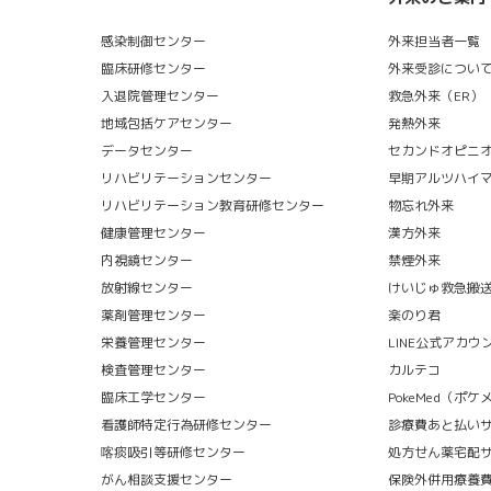
感染制御センター
外来担当者一覧
臨床研修センター
外来受診につい
入退院管理センター
救急外来（ER）
地域包括ケアセンター
発熱外来
データセンター
セカンドオピニ
リハビリテーションセンター
早期アルツハイ
リハビリテーション教育研修センター
物忘れ外来
健康管理センター
漢方外来
内視鏡センター
禁煙外来
放射線センター
けいじゅ救急搬
薬剤管理センター
楽のり君
栄養管理センター
LINE公式アカウ
検査管理センター
カルテコ
臨床工学センター
PokeMed（ポ
看護師特定行為研修センター
診療費あと払い
喀痰吸引等研修センター
処方せん薬宅配
がん相談支援センター
保険外併用療養