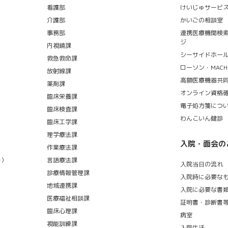
看護部
けいじゅサービ
介護部
かいごの相談室
事務部
連携医療機関検
ジ
内視鏡課
シーサイドホー
救急救命課
ローソン・MACHI 
放射線課
高額医療機器共
薬剤課
オンライン資格
臨床栄養課
電子処方箋につ
臨床検査課
わんこいん健診
臨床工学課
理学療法課
入院・面会の
作業療法課
ー）
言語療法課
入院当日の流れ
診療情報管理課
入院時に必要な
地域連携課
入院に必要な書
医療福祉相談課
証明書・診断書
臨床心理課
病室
視能訓練課
入院生活