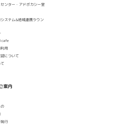
スセンター・アドボカシー室
索システム&地域連携ラウン
ル
cafe
同利用
確認について
いて
ご案内
もの
類
等発行