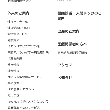
北陸緑内障センター
外来のご案内
健康診断・人間ドックのご
案内
外来担当者一覧
外来受診について
出産のご案内
救急外来（ER）
発熱外来
医療関係者の方へ
セカンドオピニオン外来
早期アルツハイマー病治療外来
恵寿総合病院医学雑誌
物忘れ外来
アクセス
漢方外来
禁煙外来
けいじゅ救急搬送サービス
お知らせ
楽のり君
LINE公式アカウント
カルテコ
PokeMed（ポケメド）について
診療費あと払いサービス