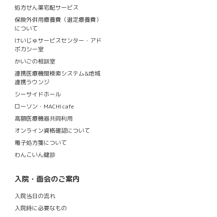
処方せん薬宅配サービス
保険外併用療養費（選定療養費）
について
けいじゅサービスセンター・アド
ボカシー室
かいごの相談室
連携医療機関検索システム&地域
連携ラウンジ
シーサイドホール
ローソン・MACHI cafe
高額医療機器共同利用
オンライン資格確認について
電子処方箋について
わんこいん健診
入院・面会のご案内
入院当日の流れ
入院時に必要なもの