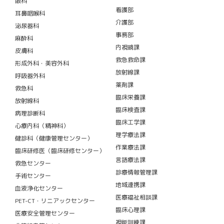
眼科
看護部
耳鼻咽喉科
介護部
泌尿器科
事務部
麻酔科
内視鏡課
皮膚科
救急救命課
形成外科・美容外科
放射線課
呼吸器外科
薬剤課
救急科
臨床栄養課
放射線科
臨床検査課
病理診断科
臨床工学課
心療内科（精神科）
理学療法課
健診科（健康管理センター）
作業療法課
臨床研修医（臨床研修センター）
言語療法課
救急センター
診療情報管理課
手術センター
地域連携課
血液浄化センター
医療福祉相談課
PET-CT・リニアックセンター
臨床心理課
医療安全管理センター
視能訓練課