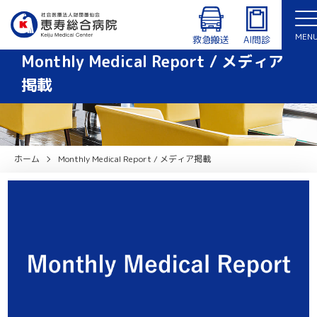
診療時間：8:30〜12:30、14:00〜17:15（月〜金曜日）
外来・入院患者専用Wi-Fiあり
MEN
休診日：土曜日、日曜日、祝日、年末年始（12/29〜1/3）
救急搬送
AI問診
Monthly Medical Report / メディア
English
掲載
ホーム
Monthly Medical Report / メディア掲載