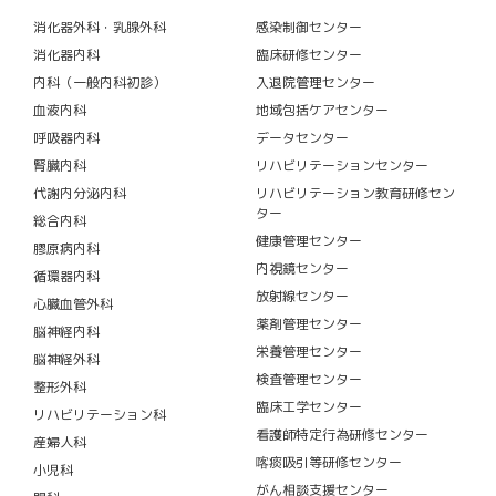
消化器外科・乳腺外科
感染制御センター
消化器内科
臨床研修センター
内科（一般内科初診）
入退院管理センター
血液内科
地域包括ケアセンター
呼吸器内科
データセンター
腎臓内科
リハビリテーションセンター
代謝内分泌内科
リハビリテーション教育研修セン
ター
総合内科
健康管理センター
膠原病内科
内視鏡センター
循環器内科
放射線センター
心臓血管外科
薬剤管理センター
脳神経内科
栄養管理センター
脳神経外科
検査管理センター
整形外科
臨床工学センター
リハビリテーション科
看護師特定行為研修センター
産婦人科
喀痰吸引等研修センター
小児科
がん相談支援センター