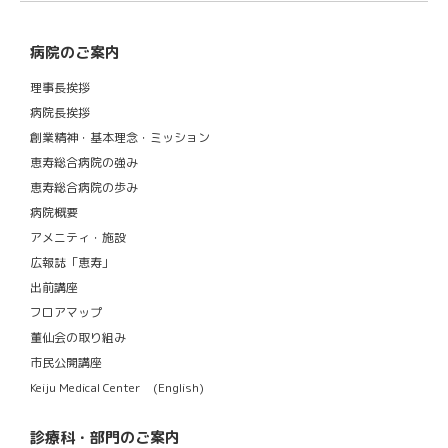
病院のご案内
理事長挨拶
病院長挨拶
創業精神・基本理念・ミッション
恵寿総合病院の強み
恵寿総合病院の歩み
病院概要
アメニティ・施設
広報誌「恵寿」
出前講座
フロアマップ
董仙会の取り組み
市民公開講座
Keiju Medical Center (English)
診療科・部門のご案内