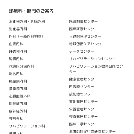
診療科・部門のご案内
消化器外科・乳腺外科
感染制御センター
消化器内科
臨床研修センター
内科（一般内科初診）
入退院管理センター
血液内科
地域包括ケアセンター
呼吸器内科
データセンター
腎臓内科
リハビリテーションセンター
代謝内分泌内科
リハビリテーション教育研修セン
ター
総合内科
健康管理センター
膠原病内科
内視鏡センター
循環器内科
放射線センター
心臓血管外科
薬剤管理センター
脳神経内科
栄養管理センター
脳神経外科
検査管理センター
整形外科
臨床工学センター
リハビリテーション科
看護師特定行為研修センター
産婦人科