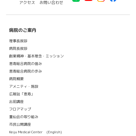
アクセス
お問い合わせ
病院のご案内
理事長挨拶
病院長挨拶
創業精神・基本理念・ミッション
恵寿総合病院の強み
恵寿総合病院の歩み
病院概要
アメニティ・施設
広報誌「恵寿」
出前講座
フロアマップ
董仙会の取り組み
市民公開講座
Keiju Medical Center (English)