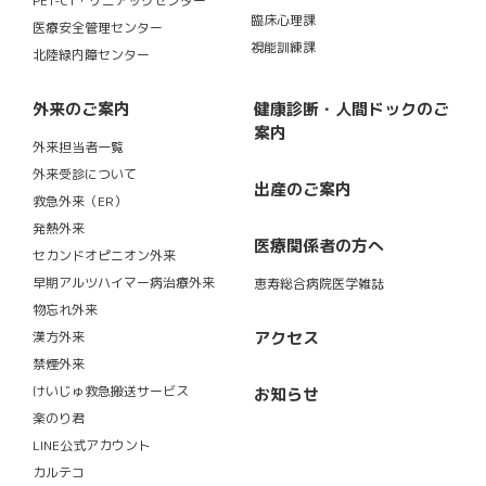
PET-CT・リニアックセンター
臨床心理課
医療安全管理センター
視能訓練課
北陸緑内障センター
外来のご案内
健康診断・人間ドックのご
案内
外来担当者一覧
外来受診について
出産のご案内
救急外来（ER）
発熱外来
医療関係者の方へ
セカンドオピニオン外来
早期アルツハイマー病治療外来
恵寿総合病院医学雑誌
物忘れ外来
アクセス
漢方外来
禁煙外来
けいじゅ救急搬送サービス
お知らせ
楽のり君
LINE公式アカウント
カルテコ