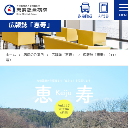
診療時間：8:30〜12:30、14:00〜17:15（月〜金曜日）
外来・入院患者専用Wi-Fiあり
MEN
休診日：土曜日、日曜日、祝日、年末年始（12/29〜1/3）
救急搬送
AI問診
広報誌「恵寿」
English
ホーム
病院のご案内
広報誌「恵寿」
広報誌「恵寿」（117
号）