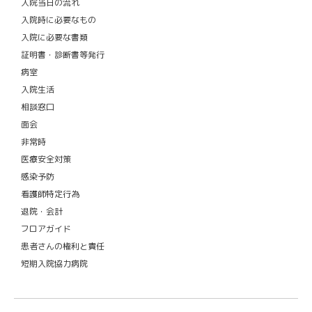
入院当日の流れ
入院時に必要なもの
入院に必要な書類
証明書・診断書等発行
病室
入院生活
相談窓口
面会
非常時
医療安全対策
感染予防
看護師特定行為
退院・会計
フロアガイド
患者さんの権利と責任
短期入院協力病院