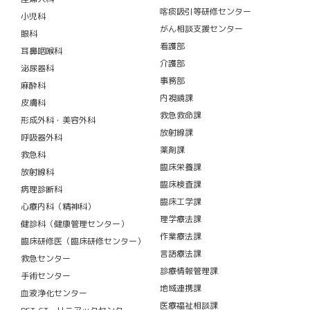
喀痰吸引等研修センター
小児科
がん相談支援センター
眼科
看護部
耳鼻咽喉科
介護部
泌尿器科
事務部
麻酔科
内視鏡課
皮膚科
救急救命課
形成外科・美容外科
放射線課
呼吸器外科
薬剤課
救急科
臨床栄養課
放射線科
臨床検査課
病理診断科
臨床工学課
心療内科（精神科）
理学療法課
健診科（健康管理センター）
作業療法課
臨床研修医（臨床研修センター）
言語療法課
救急センター
診療情報管理課
手術センター
地域連携課
血液浄化センター
医療福祉相談課