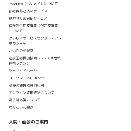
PokeMed（ポケメド）について
診療費あと払いサービス
処方せん薬宅配サービス
保険外併用療養費（選定療養費）
について
けいじゅサービスセンター・アド
ボカシー室
かいごの相談室
連携医療機関検索システム&地域
連携ラウンジ
シーサイドホール
ローソン・MACHI cafe
高額医療機器共同利用
オンライン資格確認について
電子処方箋について
わんこいん健診
入院・面会のご案内