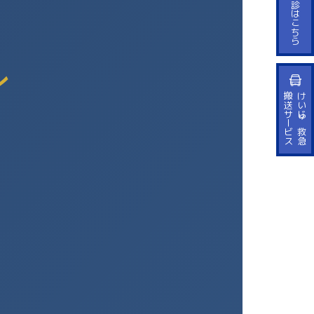
問診はこちら
ン
ス
け
い
じ
ゅ
救
急
搬
送
サ
ー
ビ