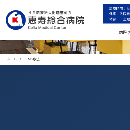
診療時間：8:3
外来・入院患者
休診日：土曜
rTMS療法
病院
ホーム
rTMS療法