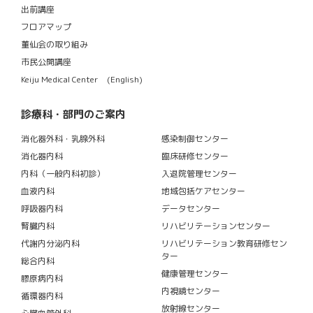
出前講座
フロアマップ
董仙会の取り組み
市民公開講座
Keiju Medical Center (English)
診療科・部門のご案内
消化器外科・乳腺外科
感染制御センター
消化器内科
臨床研修センター
内科（一般内科初診）
入退院管理センター
血液内科
地域包括ケアセンター
呼吸器内科
データセンター
腎臓内科
リハビリテーションセンター
代謝内分泌内科
リハビリテーション教育研修セン
ター
総合内科
健康管理センター
膠原病内科
内視鏡センター
循環器内科
放射線センター