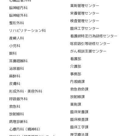
心臓血管外科
薬剤管理センター
脳神経内科
栄養管理センター
脳神経外科
検査管理センター
整形外科
臨床工学センター
リハビリテーション科
看護師特定行為研修センター
産婦人科
喀痰吸引等研修センター
小児科
がん相談支援センター
眼科
看護部
耳鼻咽喉科
介護部
泌尿器科
事務部
麻酔科
内視鏡課
皮膚科
救急救命課
形成外科・美容外科
放射線課
呼吸器外科
薬剤課
救急科
臨床栄養課
放射線科
臨床検査課
病理診断科
臨床工学課
心療内科（精神科）
理学療法課