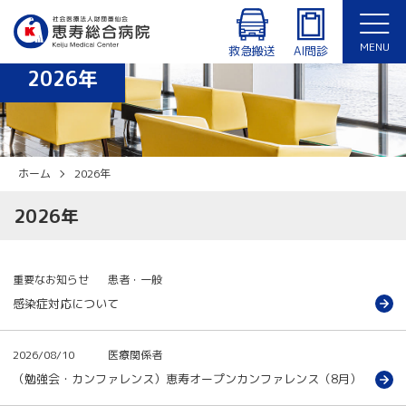
診療時間：8:30〜12:30、14:00〜17:15（月〜金曜日）
外来・入院患者専用Wi-Fiあり
MENU
休診日：土曜日、日曜日、祝日、年末年始（12/29〜1/3）
救急搬送
AI問診
2026年
English
ホーム
2026年
2026年
重要なお知らせ
患者・一般
感染症対応について
2026/08/10
医療関係者
（勉強会・カンファレンス）恵寿オープンカンファレンス（8月）