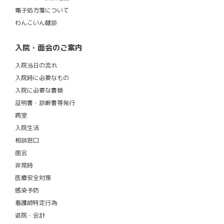
電子処方箋について
わんこいん健診
入院・面会のご案内
入院当日の流れ
入院時に必要なもの
入院に必要な書類
証明書・診断書等発行
病室
入院生活
相談窓口
面会
非常時
医療安全対策
感染予防
看護師特定行為
退院・会計