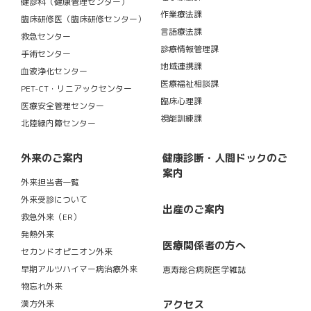
健診科（健康管理センター）
作業療法課
臨床研修医（臨床研修センター）
言語療法課
救急センター
診療情報管理課
手術センター
地域連携課
血液浄化センター
医療福祉相談課
PET-CT・リニアックセンター
臨床心理課
医療安全管理センター
視能訓練課
北陸緑内障センター
外来のご案内
健康診断・人間ドックのご
案内
外来担当者一覧
外来受診について
出産のご案内
救急外来（ER）
発熱外来
医療関係者の方へ
セカンドオピニオン外来
早期アルツハイマー病治療外来
恵寿総合病院医学雑誌
物忘れ外来
アクセス
漢方外来