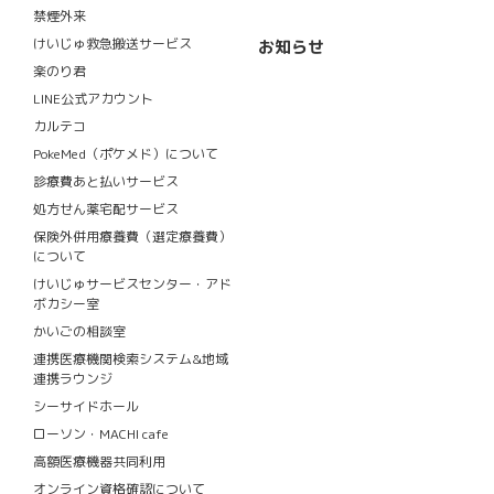
禁煙外来
けいじゅ救急搬送サービス
お知らせ
楽のり君
LINE公式アカウント
カルテコ
PokeMed（ポケメド）について
診療費あと払いサービス
処方せん薬宅配サービス
保険外併用療養費（選定療養費）
について
けいじゅサービスセンター・アド
ボカシー室
かいごの相談室
連携医療機関検索システム&地域
連携ラウンジ
シーサイドホール
ローソン・MACHI cafe
高額医療機器共同利用
オンライン資格確認について