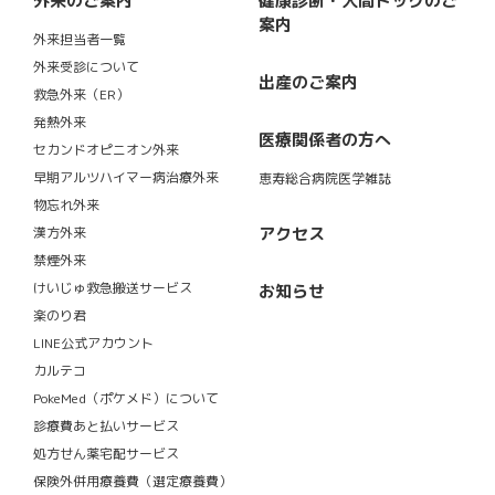
外来のご案内
健康診断・人間ドックのご
案内
外来担当者一覧
外来受診について
出産のご案内
救急外来（ER）
発熱外来
医療関係者の方へ
セカンドオピニオン外来
早期アルツハイマー病治療外来
恵寿総合病院医学雑誌
物忘れ外来
アクセス
漢方外来
禁煙外来
けいじゅ救急搬送サービス
お知らせ
楽のり君
LINE公式アカウント
カルテコ
PokeMed（ポケメド）について
診療費あと払いサービス
処方せん薬宅配サービス
保険外併用療養費（選定療養費）