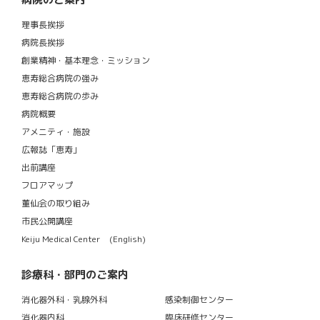
理事長挨拶
病院長挨拶
創業精神・基本理念・ミッション
恵寿総合病院の強み
恵寿総合病院の歩み
病院概要
アメニティ・施設
広報誌「恵寿」
出前講座
フロアマップ
董仙会の取り組み
市民公開講座
Keiju Medical Center (English)
診療科・部門のご案内
消化器外科・乳腺外科
感染制御センター
消化器内科
臨床研修センター