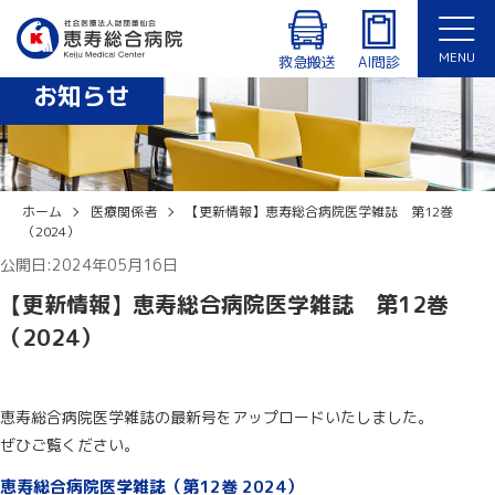
診療時間：8:30〜12:30、14:00〜17:15（月〜金曜日）
外来・入院患者専用Wi-Fiあり
MENU
休診日：土曜日、日曜日、祝日、年末年始（12/29〜1/3）
救急搬送
AI問診
お知らせ
English
ホーム
医療関係者
【更新情報】恵寿総合病院医学雑誌 第12巻
（2024）
公開日:2024年05月16日
【更新情報】恵寿総合病院医学雑誌 第12巻
（2024）
恵寿総合病院医学雑誌の最新号をアップロードいたしました。
ぜひご覧ください。
恵寿総合病院医学雑誌（第12巻 2024）