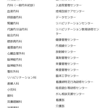
内科（一般内科初診）
入退院管理センター
血液内科
地域包括ケアセンター
呼吸器内科
データセンター
腎臓内科
リハビリテーションセンター
代謝内分泌内科
リハビリテーション教育研修セン
ター
総合内科
健康管理センター
膠原病内科
内視鏡センター
循環器内科
放射線センター
心臓血管外科
薬剤管理センター
脳神経内科
栄養管理センター
脳神経外科
検査管理センター
整形外科
臨床工学センター
リハビリテーション科
看護師特定行為研修センター
産婦人科
喀痰吸引等研修センター
小児科
がん相談支援センター
眼科
看護部
耳鼻咽喉科
介護部
泌尿器科