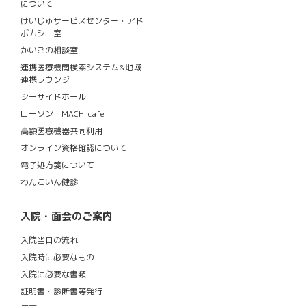
について
けいじゅサービスセンター・アド
ボカシー室
かいごの相談室
連携医療機関検索システム&地域
連携ラウンジ
シーサイドホール
ローソン・MACHI cafe
高額医療機器共同利用
オンライン資格確認について
電子処方箋について
わんこいん健診
入院・面会のご案内
入院当日の流れ
入院時に必要なもの
入院に必要な書類
証明書・診断書等発行