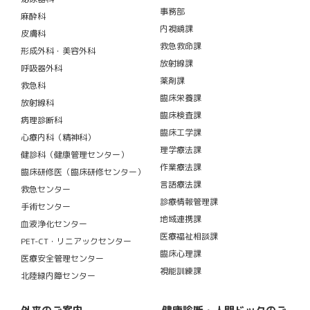
事務部
麻酔科
内視鏡課
皮膚科
救急救命課
形成外科・美容外科
放射線課
呼吸器外科
薬剤課
救急科
臨床栄養課
放射線科
臨床検査課
病理診断科
臨床工学課
心療内科（精神科）
理学療法課
健診科（健康管理センター）
作業療法課
臨床研修医（臨床研修センター）
言語療法課
救急センター
診療情報管理課
手術センター
地域連携課
血液浄化センター
医療福祉相談課
PET-CT・リニアックセンター
臨床心理課
医療安全管理センター
視能訓練課
北陸緑内障センター