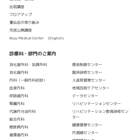
出前講座
フロアマップ
董仙会の取り組み
市民公開講座
Keiju Medical Center (English)
診療科・部門のご案内
消化器外科・乳腺外科
感染制御センター
消化器内科
臨床研修センター
内科（一般内科初診）
入退院管理センター
血液内科
地域包括ケアセンター
呼吸器内科
データセンター
腎臓内科
リハビリテーションセンター
代謝内分泌内科
リハビリテーション教育研修セン
ター
総合内科
健康管理センター
膠原病内科
内視鏡センター
循環器内科