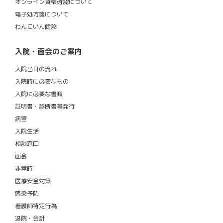
オンライン資格確認について
電子処方箋について
わんこいん健診
入院・面会のご案内
入院当日の流れ
入院時に必要なもの
入院に必要な書類
証明書・診断書等発行
病室
入院生活
相談窓口
面会
非常時
医療安全対策
感染予防
看護師特定行為
退院・会計