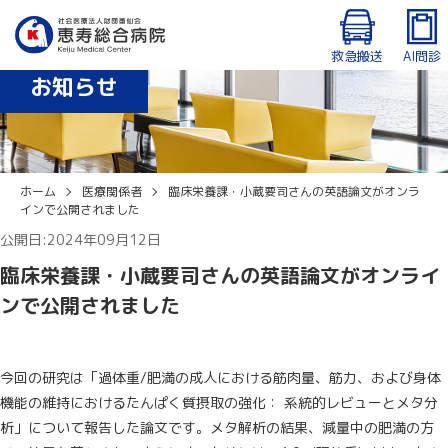
診療時間：8:30〜12:30、14:00〜17:15（月〜金曜日）
外来・入院患者専用Wi-Fiあり
休診日：土曜日、日曜日、祝日、年末年始（12/29〜1/3）
救急搬送
AI問診
お知らせ
English
ホーム
医療関係者
臨床栄養課・小蔵要司さんの英語論文がオンラ
インで公開されました
公開日:2024年09月12日
臨床栄養課・小蔵要司さんの英語論文がオンライ
ンで公開されました
今回の研究は「過体重/肥満の成人における筋肉量、筋力、および身体
機能の維持におけるたんぱく質摂取の強化： 系統的レビューとメタ分
析」について報告した論文です。メタ解析の結果、減量中の肥満の方