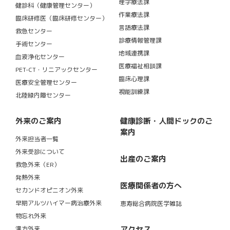
理学療法課
健診科（健康管理センター）
作業療法課
臨床研修医（臨床研修センター）
言語療法課
救急センター
診療情報管理課
手術センター
地域連携課
血液浄化センター
医療福祉相談課
PET-CT・リニアックセンター
臨床心理課
医療安全管理センター
視能訓練課
北陸緑内障センター
外来のご案内
健康診断・人間ドックのご
案内
外来担当者一覧
外来受診について
出産のご案内
救急外来（ER）
発熱外来
医療関係者の方へ
セカンドオピニオン外来
早期アルツハイマー病治療外来
恵寿総合病院医学雑誌
物忘れ外来
アクセス
漢方外来