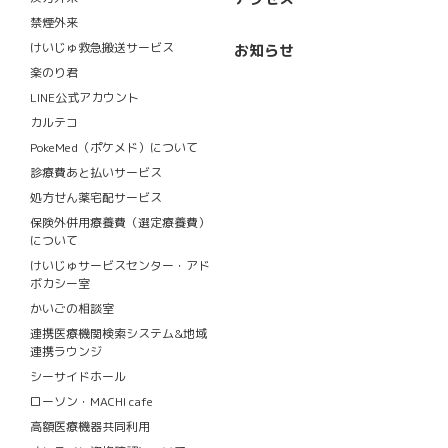
禁煙外来
けいじゅ救急搬送サービス
お知らせ
楽のり君
LINE公式アカウント
カルテコ
PokeMed（ポケメド）について
診療費あと払いサービス
処方せん薬宅配サービス
保険外併用療養費（選定療養費）
について
けいじゅサービスセンター・アド
ボカシー室
かいごの相談室
連携医療機関検索システム&地域
連携ラウンジ
シーサイドホール
ローソン・MACHI cafe
高額医療機器共同利用