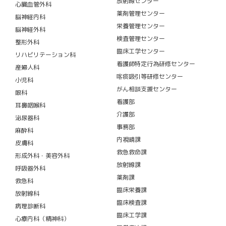
放射線センター
心臓血管外科
薬剤管理センター
脳神経内科
栄養管理センター
脳神経外科
検査管理センター
整形外科
臨床工学センター
リハビリテーション科
看護師特定行為研修センター
産婦人科
喀痰吸引等研修センター
小児科
がん相談支援センター
眼科
看護部
耳鼻咽喉科
介護部
泌尿器科
事務部
麻酔科
内視鏡課
皮膚科
救急救命課
形成外科・美容外科
放射線課
呼吸器外科
薬剤課
救急科
臨床栄養課
放射線科
臨床検査課
病理診断科
臨床工学課
心療内科（精神科）