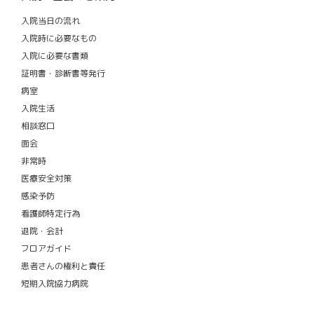
入院当日の流れ
入院時に必要なもの
入院に必要な書類
証明書・診断書等発行
病室
入院生活
相談窓口
面会
非常時
医療安全対策
感染予防
看護師特定行為
退院・会計
フロアガイド
患者さんの権利と責任
短期入院協力病院