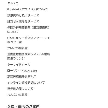
カルテコ
PokeMed（ポケメド）について
診療費あと払いサービス
処方せん薬宅配サービス
保険外併用療養費（選定療養費）
について
けいじゅサービスセンター・アド
ボカシー室
かいごの相談室
連携医療機関検索システム&地域
連携ラウンジ
シーサイドホール
ローソン・MACHI cafe
高額医療機器共同利用
オンライン資格確認について
電子処方箋について
わんこいん健診
入院・面会のご案内