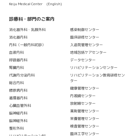
Keiju Medical Center (English)
診療科・部門のご案内
消化器外科・乳腺外科
感染制御センター
消化器内科
臨床研修センター
内科（一般内科初診）
入退院管理センター
血液内科
地域包括ケアセンター
呼吸器内科
データセンター
腎臓内科
リハビリテーションセンター
代謝内分泌内科
リハビリテーション教育研修セン
ター
総合内科
健康管理センター
膠原病内科
内視鏡センター
循環器内科
放射線センター
心臓血管外科
薬剤管理センター
脳神経内科
栄養管理センター
脳神経外科
検査管理センター
整形外科
臨床工学センター
リハビリテーション科