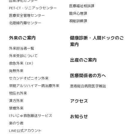
血液浄化センター
医療福祉相談課
PET-CT・リニアックセンター
臨床心理課
医療安全管理センター
視能訓練課
北陸緑内障センター
外来のご案内
健康診断・人間ドックのご
案内
外来担当者一覧
外来受診について
出産のご案内
救急外来（ER）
発熱外来
医療関係者の方へ
セカンドオピニオン外来
早期アルツハイマー病治療外来
恵寿総合病院医学雑誌
物忘れ外来
アクセス
漢方外来
禁煙外来
けいじゅ救急搬送サービス
お知らせ
楽のり君
LINE公式アカウント