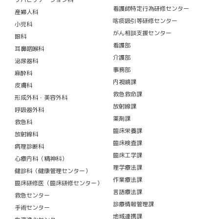
看護師特定行為研修センター
産婦人科
喀痰吸引等研修センター
小児科
がん相談支援センター
眼科
看護部
耳鼻咽喉科
介護部
泌尿器科
事務部
麻酔科
内視鏡課
皮膚科
救急救命課
形成外科・美容外科
放射線課
呼吸器外科
薬剤課
救急科
臨床栄養課
放射線科
臨床検査課
病理診断科
臨床工学課
心療内科（精神科）
理学療法課
健診科（健康管理センター）
作業療法課
臨床研修医（臨床研修センター）
言語療法課
救急センター
診療情報管理課
手術センター
地域連携課