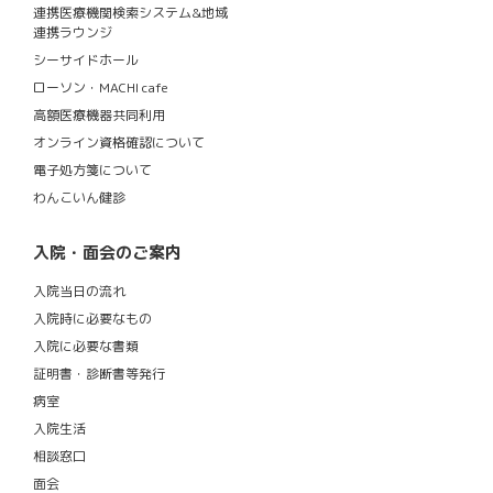
連携医療機関検索システム&地域
連携ラウンジ
シーサイドホール
ローソン・MACHI cafe
高額医療機器共同利用
オンライン資格確認について
電子処方箋について
わんこいん健診
入院・面会のご案内
入院当日の流れ
入院時に必要なもの
入院に必要な書類
証明書・診断書等発行
病室
入院生活
相談窓口
面会