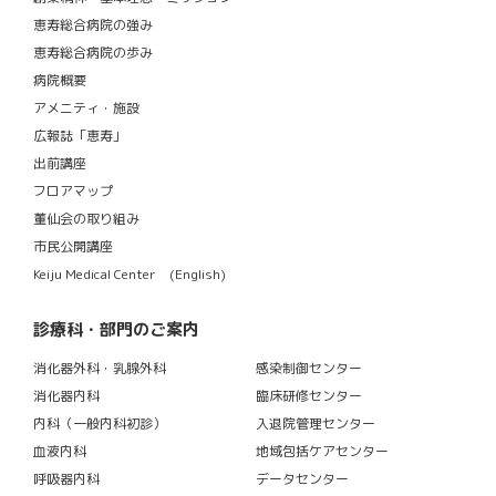
恵寿総合病院の強み
恵寿総合病院の歩み
病院概要
アメニティ・施設
広報誌「恵寿」
出前講座
フロアマップ
董仙会の取り組み
市民公開講座
Keiju Medical Center (English)
診療科・部門のご案内
消化器外科・乳腺外科
感染制御センター
消化器内科
臨床研修センター
内科（一般内科初診）
入退院管理センター
血液内科
地域包括ケアセンター
呼吸器内科
データセンター