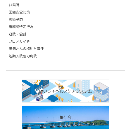
非常時
医療安全対策
感染予防
看護師特定行為
退院・会計
フロアガイド
患者さんの権利と責任
短期入院協力病院
けいじゅヘルスケアシステム
董仙会