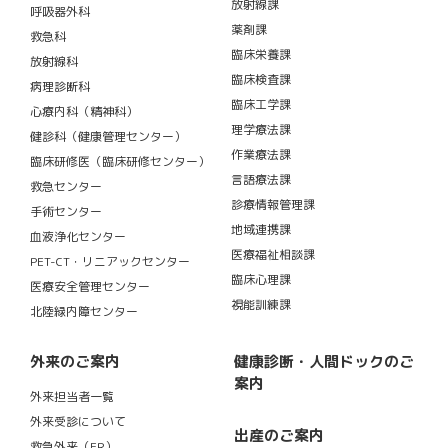
放射線課
呼吸器外科
薬剤課
救急科
臨床栄養課
放射線科
臨床検査課
病理診断科
臨床工学課
心療内科（精神科）
理学療法課
健診科（健康管理センター）
作業療法課
臨床研修医（臨床研修センター）
言語療法課
救急センター
診療情報管理課
手術センター
地域連携課
血液浄化センター
医療福祉相談課
PET-CT・リニアックセンター
臨床心理課
医療安全管理センター
視能訓練課
北陸緑内障センター
外来のご案内
健康診断・人間ドックのご
案内
外来担当者一覧
外来受診について
出産のご案内
救急外来（ER）