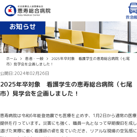
診療時間：8:30〜12:30、14:00〜17:15（月〜金曜日）
外来・入院患者専用Wi-Fiあり
休診日：土曜日、日曜日、祝日、年末年始（12/29〜1/3）
救急
お知らせ
English
ホーム
患者・一般
2025年卒対象 看護学生の恵寿総合病院（七尾
市）見学会を企画しました！
公開日:2024年02月26日
2025年卒対象 看護学生の恵寿総合病院（七尾
市）見学会を企画しました！
恵寿病院は令和6年能登地震でも医療を止めず、1月2日から通常の医療
提供を行っています。災害にも強く、職員一丸となって早期復旧を成し
遂げた実際に働く看護師の姿を見ていただき、リアルな現場の空気感に