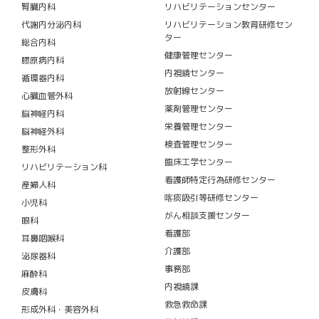
腎臓内科
リハビリテーションセンター
代謝内分泌内科
リハビリテーション教育研修セン
ター
総合内科
健康管理センター
膠原病内科
内視鏡センター
循環器内科
放射線センター
心臓血管外科
薬剤管理センター
脳神経内科
栄養管理センター
脳神経外科
検査管理センター
整形外科
臨床工学センター
リハビリテーション科
看護師特定行為研修センター
産婦人科
喀痰吸引等研修センター
小児科
がん相談支援センター
眼科
看護部
耳鼻咽喉科
介護部
泌尿器科
事務部
麻酔科
内視鏡課
皮膚科
救急救命課
形成外科・美容外科