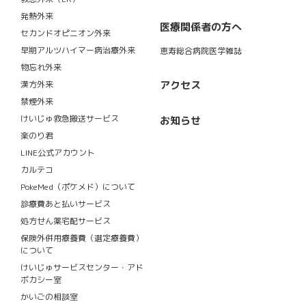
発熱外来
医療関係者の方へ
セカンドオピニオン外来
早期アルツハイマー病治療外来
恵寿総合病院医学雑誌
物忘れ外来
アクセス
漢方外来
禁煙外来
けいじゅ救急搬送サービス
お知らせ
楽のり君
LINE公式アカウント
カルテコ
PokeMed（ポケメド）について
診療費あと払いサービス
処方せん薬宅配サービス
保険外併用療養費（選定療養費）
について
けいじゅサービスセンター・アド
ボカシー室
かいごの相談室