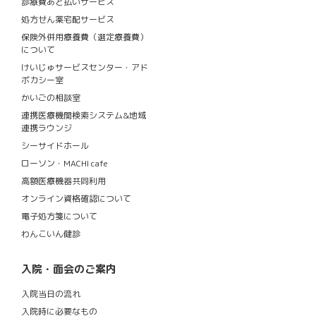
診療費あと払いサービス
処方せん薬宅配サービス
保険外併用療養費（選定療養費）
について
けいじゅサービスセンター・アド
ボカシー室
かいごの相談室
連携医療機関検索システム&地域
連携ラウンジ
シーサイドホール
ローソン・MACHI cafe
高額医療機器共同利用
オンライン資格確認について
電子処方箋について
わんこいん健診
入院・面会のご案内
入院当日の流れ
入院時に必要なもの