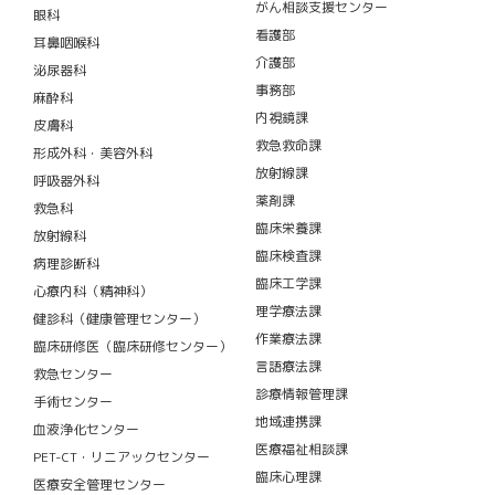
がん相談支援センター
眼科
看護部
耳鼻咽喉科
介護部
泌尿器科
事務部
麻酔科
内視鏡課
皮膚科
救急救命課
形成外科・美容外科
放射線課
呼吸器外科
薬剤課
救急科
臨床栄養課
放射線科
臨床検査課
病理診断科
臨床工学課
心療内科（精神科）
理学療法課
健診科（健康管理センター）
作業療法課
臨床研修医（臨床研修センター）
言語療法課
救急センター
診療情報管理課
手術センター
地域連携課
血液浄化センター
医療福祉相談課
PET-CT・リニアックセンター
臨床心理課
医療安全管理センター