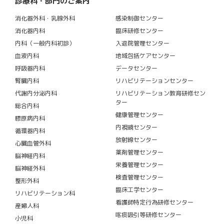
診療科・部門のご案内
消化器外科・乳腺外科
感染制御センター
消化器内科
臨床研修センター
内科（一般内科初診）
入退院管理センター
血液内科
地域包括ケアセンター
呼吸器内科
データセンター
腎臓内科
リハビリテーションセンター
代謝内分泌内科
リハビリテーション教育研修セン
ター
総合内科
健康管理センター
膠原病内科
内視鏡センター
循環器内科
放射線センター
心臓血管外科
薬剤管理センター
脳神経内科
栄養管理センター
脳神経外科
検査管理センター
整形外科
臨床工学センター
リハビリテーション科
看護師特定行為研修センター
産婦人科
喀痰吸引等研修センター
小児科