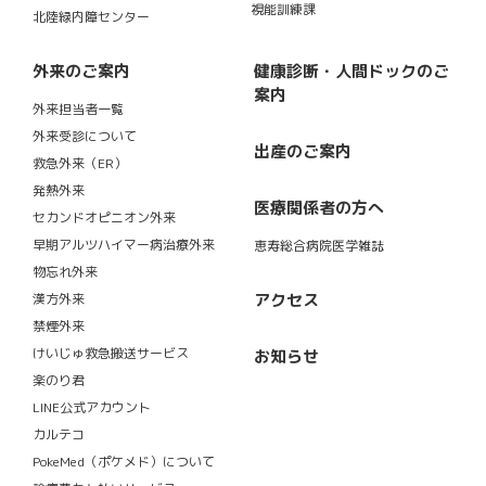
視能訓練課
北陸緑内障センター
外来のご案内
健康診断・人間ドックのご
案内
外来担当者一覧
外来受診について
出産のご案内
救急外来（ER）
発熱外来
医療関係者の方へ
セカンドオピニオン外来
早期アルツハイマー病治療外来
恵寿総合病院医学雑誌
物忘れ外来
アクセス
漢方外来
禁煙外来
けいじゅ救急搬送サービス
お知らせ
楽のり君
LINE公式アカウント
カルテコ
PokeMed（ポケメド）について