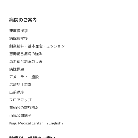
病院のご案内
理事長挨拶
病院長挨拶
創業精神・基本理念・ミッション
恵寿総合病院の強み
恵寿総合病院の歩み
病院概要
アメニティ・施設
広報誌「恵寿」
出前講座
フロアマップ
董仙会の取り組み
市民公開講座
Keiju Medical Center (English)